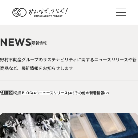
N
E
W
S
最
新
情
報
野村不動産グループのサステナビリティに関するニュースリリースや新
商品など、最新情報をお知らせします。
ALL
(96)
注目BLOG
ニュースリリース
その他の新着情報
(48)
(46)
(2)
ブログ一覧
サステナ国内外事例
TREND
野村のサステナアクション
ACTION