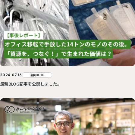
サステナに向き合う人々
PEOPLE
「みんつな」の歩み
CHALLENGE
その他
OTHERS
森を、つなぐ 東京プロジェクト
2026.07.16
注目BLOG
最新BLOG記事を公開しました。
資源を、つなぐ！オフィス移転プロジェクト