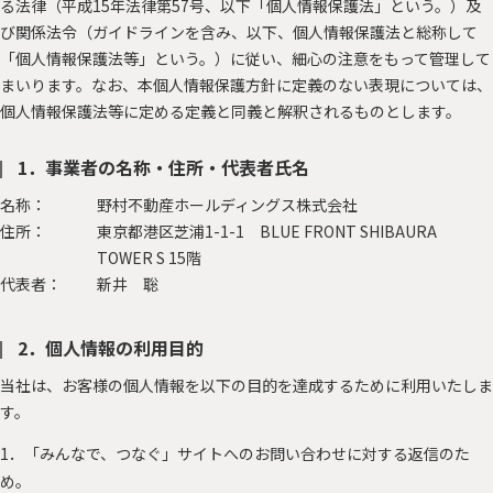
る法律（平成15年法律第57号、以下「個人情報保護法」という。）及
サステナに向き合う人々
PEOPLE
び関係法令（ガイドラインを含み、以下、個人情報保護法と総称して
「個人情報保護法等」という。）に従い、細心の注意をもって管理して
「みんつな」の歩み
CHALLENGE
まいります。なお、本個人情報保護方針に定義のない表現については、
その他
OTHERS
個人情報保護法等に定める定義と同義と解釈されるものとします。
1．事業者の名称・住所・代表者氏名
名称：
野村不動産ホールディングス株式会社
住所：
東京都港区芝浦1-1-1 BLUE FRONT SHIBAURA
TOWER S 15階
森を、つなぐ 東京プロジェクト
代表者：
新井 聡
資源を、つなぐ！オフィス移転プロジェクト
2．個人情報の利用目的
当社は、お客様の個人情報を以下の目的を達成するために利用いたしま
す。
1．「みんなで、つなぐ」サイトへのお問い合わせに対する返信のた
め。