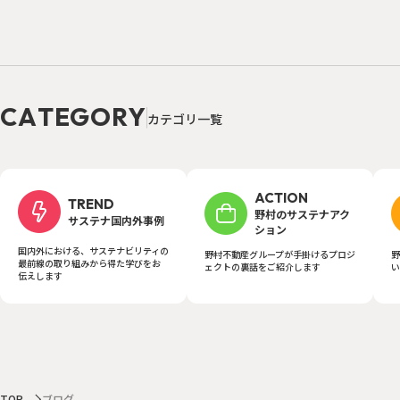
C
A
T
E
G
O
R
Y
カ
テ
ゴ
リ
一
覧
ACTION
TREND
野村のサステナアク
サステナ国内外事例
ション
国内外における、サステナビリティの
野村不動産グループが手掛けるプロジ
野
最前線の取り組みから得た学びをお
ェクトの裏話をご紹介します
い
伝えします
TOP
ブログ