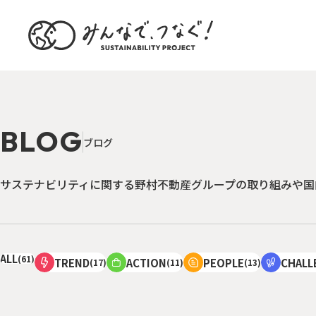
B
L
O
G
ブ
ロ
グ
サステナビリティに関する野村不動産グループの取り組みや国
ALL
(61)
TREND
ACTION
PEOPLE
CHALL
(17)
(11)
(13)