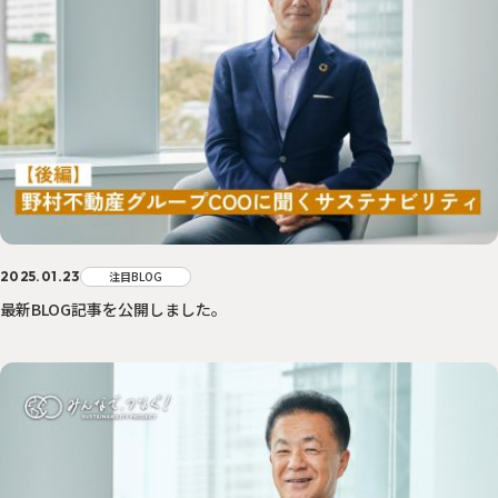
サステナに向き合う人々
PEOPLE
「みんつな」の歩み
CHALLENGE
その他
OTHERS
森を、つなぐ 東京プロジェクト
2025.01.23
注目BLOG
最新BLOG記事を公開しました。
資源を、つなぐ！オフィス移転プロジェクト