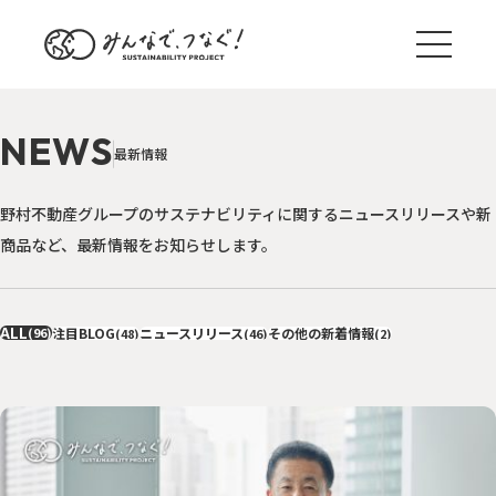
N
E
W
S
最
新
情
報
野村不動産グループのサステナビリティに関するニュースリリースや新
商品など、最新情報をお知らせします。
ALL
(96)
注目BLOG
ニュースリリース
その他の新着情報
(48)
(46)
(2)
ブログ一覧
サステナ国内外事例
TREND
野村のサステナアクション
ACTION