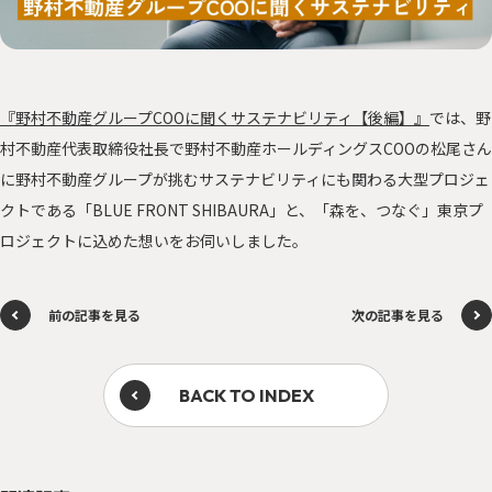
サステナに向き合う人々
PEOPLE
「みんつな」の歩み
CHALLENGE
その他
OTHERS
『野村不動産グループCOOに聞くサステナビリティ【後編】』
では、野
村不動産代表取締役社長で野村不動産ホールディングスCOOの松尾さん
に野村不動産グループが挑むサステナビリティにも関わる大型プロジェ
クトである「BLUE FRONT SHIBAURA」と、「森を、つなぐ」東京プ
ロジェクトに込めた想いをお伺いしました。
森を、つなぐ 東京プロジェクト
前の記事を見る
次の記事を見る
資源を、つなぐ！オフィス移転プロジェクト
BACK TO INDEX