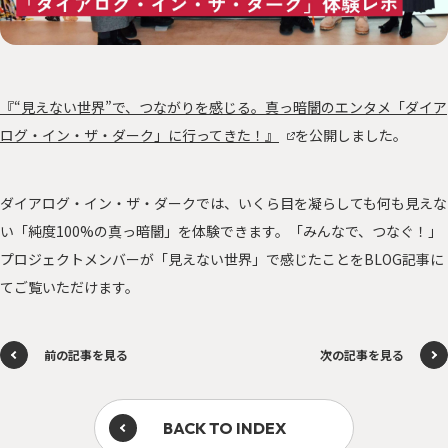
サステナに向き合う人々
PEOPLE
「みんつな」の歩み
CHALLENGE
その他
OTHERS
『“見えない世界”で、つながりを感じる。真っ暗闇のエンタメ「ダイア
ログ・イン・ザ・ダーク」に行ってきた！』
を公開しました。
ダイアログ・イン・ザ・ダークでは、いくら目を凝らしても何も見えな
い「純度100%の真っ暗闇」を体験できます。「みんなで、つなぐ！」
森を、つなぐ 東京プロジェクト
プロジェクトメンバーが「見えない世界」で感じたことをBLOG記事に
てご覧いただけます。
資源を、つなぐ！オフィス移転プロジェクト
前の記事を見る
次の記事を見る
BACK TO INDEX