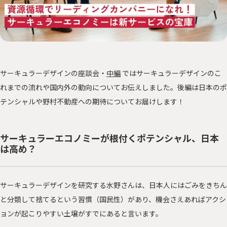
サステナに向き合う人々
PEOPLE
「みんつな」の歩み
CHALLENGE
その他
OTHERS
サーキュラーデザインの座談会・
中編
ではサーキュラーデザインのこ
れまでの流れや国内外の動向についてお伝えしました。後編は日本のポ
テンシャルや野村不動産への期待についてお届けします！
森を、つなぐ 東京プロジェクト
サーキュラーエコノミーが根付くポテンシャル、日本
は高め？
資源を、つなぐ！オフィス移転プロジェクト
サーキュラーデザインを研究する水野さんは、日本人にはごみをきちん
と分類して捨てるという習慣（国民性）があり、機会さえあればアクシ
ョンが起こりやすい土壌がすでにあると言います。