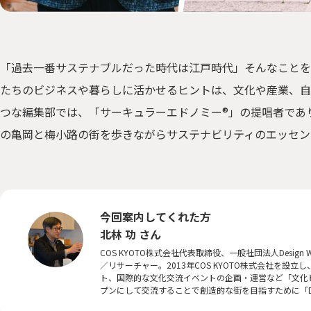
「過去一番サステナブルだった時代は江戸時代」そんなことを
たちのビジネスや暮らしに活かせるヒントは、文化や産業、自
つな編集部では、「サーキュラーエドノミー®︎」の提唱者で
の亀岡と梅小路の街を歩きながらサステナビリティのエッセン
今回案内してくれた方
北林 功 さん
COS KYOTO株式会社代表取締役、一般社団法人Desig
／リサーチャー。2013年COS KYOTO株式会社を
ト、国際的な文化交流イベントの企画・運営など「文化ビ
プンにして交流することで創造的な街を目指すために「DESI