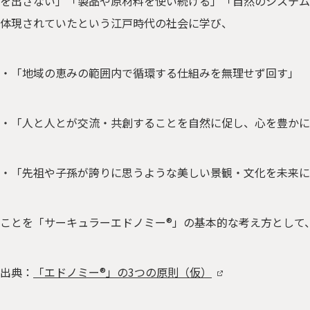
を出さない」「製品や原材料を使い続ける」「自然のシステム
体現されていたという江戸時代の社会に学び、
・「地域の恵みの範囲内で循環する仕組みを
無理せず
回す」
・「人と人とが交流・共創することを自然に促し、
心を豊かに
・「先祖や子孫が誇りに思うような
美しい景観・文化
を未来に
ことを「サーキュラーエドノミー®」の基本的な考え方として
出典：
「エドノミー®」の3つの原則（仮）