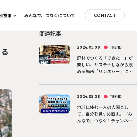
みんなで、つなぐについて
別施策
CONTACT
関連記事
2024.05.08
TREND
ぐる
廃材でつくる「できた！」が
楽しい、サステナしながら飲
める場所「リンネバー」に行
っ...
2024.05.08
TREND
地球に住む一人の人間とし
て、自分を見つめ直す。『み
んなで、つなぐ！チャンネ
ル』第...