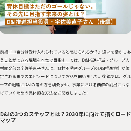
サステナに向き合う人々
PEOPLE
「みんつな」の歩み
CHALLENGE
その他
OTHERS
前編
「『自分は受け入れられていると感じられるか？』違いを活かしあ
うことができる職場を本気で目指す」
では、D&I推進担当・グループ人
材開発部の宇佐美直子さんに、野村不動産グループのD&I推進方針が策
森を、つなぐ 東京プロジェクト
定されるまでのエピソードについてお話を伺いました。後編では、グル
ープの組織にD&Iの考え方を馴染ませ、事業における価値の創出につな
資源を、つなぐ！オフィス移転プロジェクト
げていくための具体的な方法をお聞きしました！
D&Iの3つのステップとは？2030年に向けて描くロード
マップ