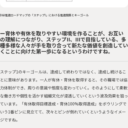
D&I推進ロードマップの「ステップI」における推進施策とキーゴール
ー育休や有休を取りやすい環境を作ることが、お互い
の理解につながり、ステップII、IIIで目指している、多
種多様な人々が手を取り合って新たな価値を創造してい
くことに向けた第一歩になるというわけですね。
ステップ1のキーゴールは、達成して終わりではなく、達成し続けるこ
とに意味があります。一人が有休・育休を取得すると、その職場では協
力体制ができ、周りの意識や態度も変わっていく。そのようにして柔軟
な働き方や個性を活かす組織文化が浸透していくという波及効果を狙っ
ています。「有休取得目標達成・育休100%取得達成」をボウリングで
いう1番ピンに見立てて、次々とピンが倒れていくというようなイメー
ジですね。