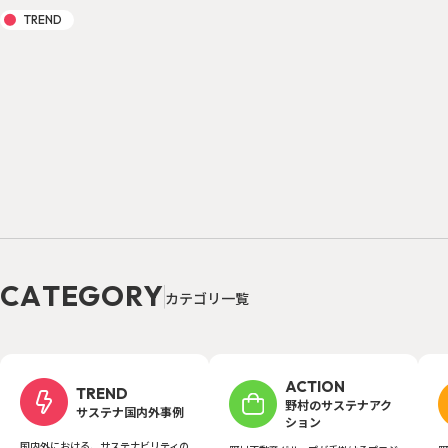
TREND
C
A
T
E
G
O
R
Y
カ
テ
ゴ
リ
一
覧
ACTION
TREND
野村のサステナアク
サステナ国内外事例
ション
国内外における、サステナビリティの