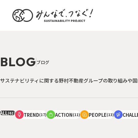
B
L
O
G
ブ
ロ
グ
サステナビリティに関する野村不動産グループの取り組みや国
ALL
(61)
TREND
ACTION
PEOPLE
CHALL
(17)
(11)
(13)