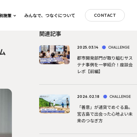
みんなで、つなぐについて
別施策
CONTACT
関連記事
2025.03.14
CHALLENGE
ム
都市開発部門が取り組むサス
テナ事例を一挙紹介！座談会
レポ【前編】
2026.02.18
CHALLENGE
「善意」が通貨でめぐる島。
宮古島で出会った心地よい未
来のつなぎ方