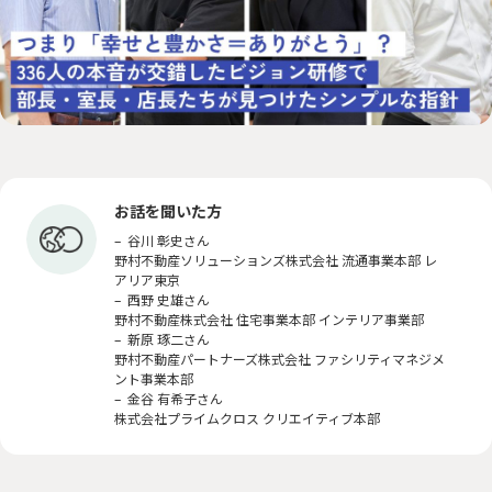
サステナに向き合う人々
PEOPLE
「みんつな」の歩み
CHALLENGE
その他
OTHERS
お話を聞いた方
– 谷川 彰史さん
森を、つなぐ 東京プロジェクト
野村不動産ソリューションズ株式会社 流通事業本部 レ
アリア東京
– 西野 史雄さん
野村不動産株式会社 住宅事業本部 インテリア事業部
資源を、つなぐ！オフィス移転プロジェクト
– 新原 琢二さん
野村不動産パートナーズ株式会社 ファシリティマネジメ
ント事業本部
– 金谷 有希子さん
株式会社プライムクロス クリエイティブ本部