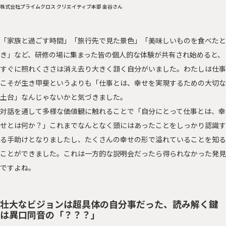
株式会社プライムクロス クリエイティブ本部 金谷さん
「家族と過ごす時間」「旅行先で見た景色」「美味しいものを食べたと
き」など、研修の場に集まった皆の個人的な体験が共有され始めると、
すぐに照れくささは消え去り大きく頷く自分がいました。わたしは仕事
こそが生き甲斐というよりも「仕事とは、幸せを実現するための大切な
土台」なんじゃないかと気づきました。
対話を通して多様な価値観に触れることで「自分にとって仕事とは、幸
せとは何か？」これまでなんとなく頭にはあったことをしっかり認識す
る手助けとなりましたし、たくさんの幸せの形で溢れていることを知る
ことができました。これは一方的な説明会だったら得られなかった発見
ですよね。
壮大なビジョンは超具体の自分事だった、読み解く鍵
は異口同音の「？？？」