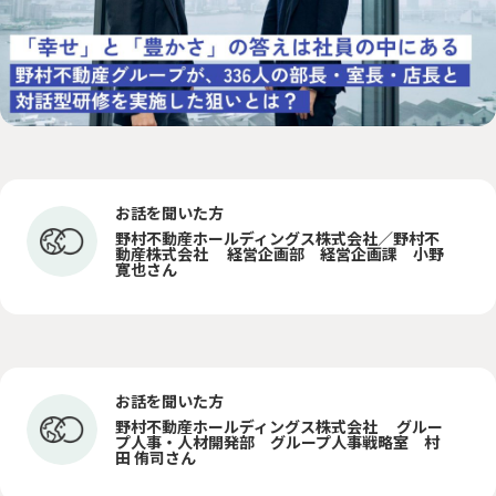
サステナに向き合う人々
PEOPLE
「みんつな」の歩み
CHALLENGE
その他
OTHERS
お話を聞いた方
野村不動産ホールディングス株式会社／野村不
動産株式会社 経営企画部 経営企画課 小野
森を、つなぐ 東京プロジェクト
寛也さん
資源を、つなぐ！オフィス移転プロジェクト
お話を聞いた方
野村不動産ホールディングス株式会社 グルー
プ人事・人材開発部 グループ人事戦略室 村
田 侑司さん