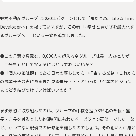
野村不動産グループは2030年ビジョンとして「まだ見ぬ、Life & Time
Developerへ」を掲げていますが、この春「- 幸せと豊かさを最大化す
るグループへ -」という一文を追加しました。
●この言葉の真意を、8,000人を超える全グループ社員一人ひとりが
「自分事」として捉えるにはどうすればいいか？
●「個人の価値観」である日々の暮らしから→担当する業務→これから
の事業→その先にあるまだ見ぬ未来・・・といった「企業のビジョン」
までどう結びつけていけばいいのか？
まず最初に取り組んだのは、グループの中核を担う336名の部長・室
長・店長を対象とした約3時間にもわたる「ビジョン研修」でした。な
ぜ、かつてない規模での研修を実施したのでしょう。その狙いと中身と