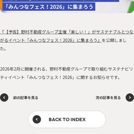
サステナに向き合う人々
PEOPLE
「みんつな」の歩み
CHALLENGE
その他
OTHERS
『【予告】野村不動産グループ主催「楽しい！」がサステナブルとつな
がるイベント「みんつなフェス！2026」に集まろう』
を公開しまし
た。
2026年2月に開催される、野村不動産グループで取り組むサステナビリ
森を、つなぐ 東京プロジェクト
ティイベント「みんつなフェス！2026」に関するお知らせです。
資源を、つなぐ！オフィス移転プロジェクト
前の記事を見る
次の記事を見る
BACK TO INDEX