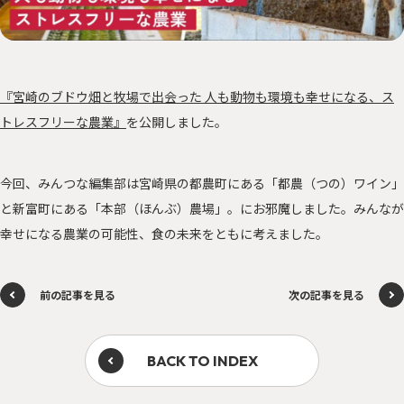
サステナに向き合う人々
PEOPLE
「みんつな」の歩み
CHALLENGE
その他
OTHERS
『宮崎のブドウ畑と牧場で出会った 人も動物も環境も幸せになる、ス
トレスフリーな農業』
を公開しました。
今回、みんつな編集部は宮崎県の都農町にある「都農（つの）ワイン」
と新富町にある「本部（ほんぶ）農場」。にお邪魔しました。みんなが
森を、つなぐ 東京プロジェクト
幸せになる農業の可能性、食の未来をともに考えました。
資源を、つなぐ！オフィス移転プロジェクト
前の記事を見る
次の記事を見る
BACK TO INDEX