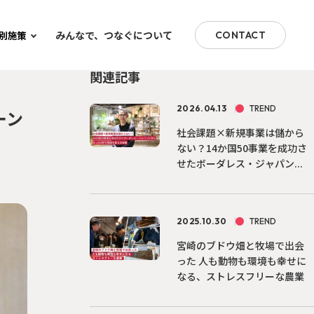
みんなで、つなぐについて
別施策
CONTACT
関連記事
2026.04.13
TREND
ーン
社会課題×新規事業は儲から
ない？14か国50事業を成功さ
せたボーダレス・ジャパン...
2025.10.30
TREND
宮崎のブドウ畑と牧場で出会
った 人も動物も環境も幸せに
なる、ストレスフリーな農業