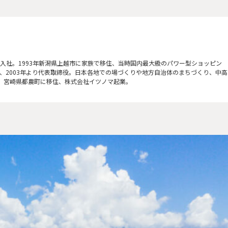
ラ入社。1993年新潟県上越市に家族で移住、当時国内最大級のパワー型ショッピン
社、2003年より代表取締役。日本各地での場づくりや地方自治体のまちづくり、中高
し、宮崎県都農町に移住、株式会社イツノマ起業。