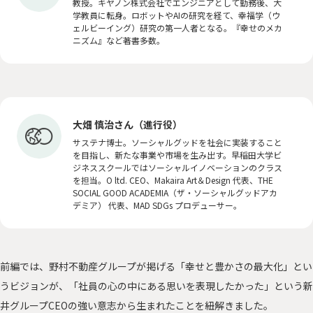
教授。キヤノン株式会社でエンジニアとして勤務後、大
学教員に転身。ロボットやAIの研究を経て、幸福学（ウ
ェルビーイング）研究の第一人者となる。『幸せのメカ
ニズム』など著書多数。
大畑 慎治さん（進行役）
サステナ博士。ソーシャルグッドを社会に実装すること
を目指し、新たな事業や市場を生み出す。早稲田大学ビ
ジネススクールではソーシャルイノベーションのクラス
を担当。O ltd. CEO、Makaira Art＆Design 代表、THE
SOCIAL GOOD ACADEMIA（ザ・ソーシャルグッドアカ
デミア） 代表、MAD SDGs プロデューサー。
前編では、野村不動産グループが掲げる「幸せと豊かさの最大化」とい
うビジョンが、「社員の心の中にある思いを表現したかった」という新
井グループCEOの強い意志から生まれたことを紐解きました。