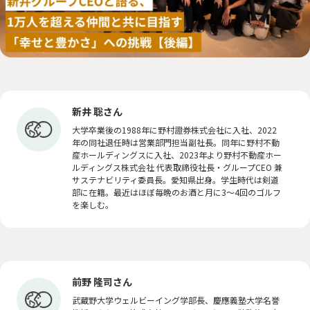
サステナに向き合う人々
PEOPLE
「みんつな」の歩み
CHALLENGE
その他
OTHERS
新井 聡さん
大学卒業後の1988年に野村證券株式会社に入社、2022
年の同社退任時は営業部門担当副社長。同年に野村不動
産ホールディングスに入社、2023年より野村不動産ホー
森を、つなぐ 東京プロジェクト
ルディングス株式会社 代表取締役社長・グループCEO 兼
サステナビリティ委員長。愛知県出身。学生時代は剣道
部に在籍。最近はほぼ毎晩のお酒と月に3～4回のゴルフ
を楽しむ。
資源を、つなぐ！オフィス移転プロジェクト
前野 隆司さん
武蔵野大学ウェルビーイング学部長、慶應義塾大学名誉