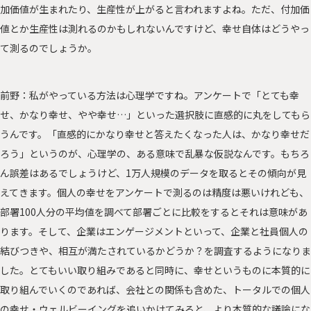
加価値が生まれたり、生産性が上がると言われますよね。ただ、付加価
値とか生産性は測れるのかもしれないんですけど、幸せ自体はどうやっ
て測るのでしょうか。
前野：私がやっている方法は心理学ですね。アンケートで「とても幸
せ、かなり幸せ、やや幸せ…」といった選択肢に直感的に丸をしてもら
うんです。「直感的にかなり幸せと答えたくなった人は、かなり幸せだ
ろう」というのが、心理学の、ある意味で乱暴な仮説なんです。もちろ
ん誤差はあるでしょうけど、1万人規模のデータを取るとその傾向が見
えてきます。個人の幸せをアンケートで測るのは精度は悪いけれども、
部署100人分の平均値を調べて部署ごとに比較をするとそれは意味があ
ります。そして、企業はエンゲージメントといって、企業と社員個人の
結びつきや、相互が満たされているかどうか？を調査するようになりま
した。とてもいい取り組みであると同時に、幸せというものに本質的に
取り組んでいくのであれば、会社との関係も含めた、トータルでの個人
の幸せ・ウェルビーイングを追いかけてみると、より本質的な議論にな