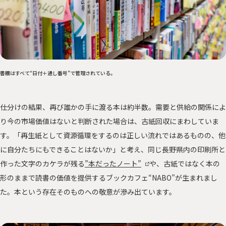
書棚はすべて“日付＋通し番号”で管理されている。
仕分けの結果、再び誰かの手に渡る本は約半数。需要と供給の関係によ
り今の市場価値はないと判断された場合は、古紙回収にまわしていま
す。「再生紙として資源循環をするのは正しい流れではあるものの、他
に自分たちにもできることはないか」と考え、同じ長野県内の印刷所と
作った文字のカケラが残る
”本だったノート”
や、古紙ではなく本の
形のままで読書の価値を提供するブックカフェ“NABO”が生まれまし
た。本という存在そのものへの敬意が滲み出ています。