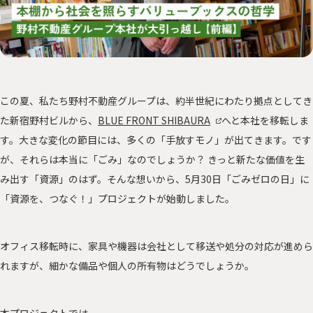
サステナに向き合う人々
PEOPLE
「みんつな」の歩み
CHALLENGE
その他
OTHERS
この夏、私たち野村不動産グループは、約半世紀にわたり拠点としてき
た新宿野村ビルから、
BLUE FRONT SHIBAURA
へと本社を移転しま
す。大きな変化の節目には、多くの「手放すモノ」が出てきます。です
が、それらは本当に「ごみ」なのでしょうか？ きっと新たな価値を生
森を、つなぐ 東京プロジェクト
み出す「資源」のはず。そんな想いから、5月30日「ごみゼロの日」に
「資源を、つなぐ！」プロジェクトが始動しました。
資源を、つなぐ！オフィス移転プロジェクト
オフィス移転時に、家具や機器は会社として移送や処分の対応が進めら
れますが、細かな備品や個人の所有物はどうでしょうか。
本プロジェクトでは、